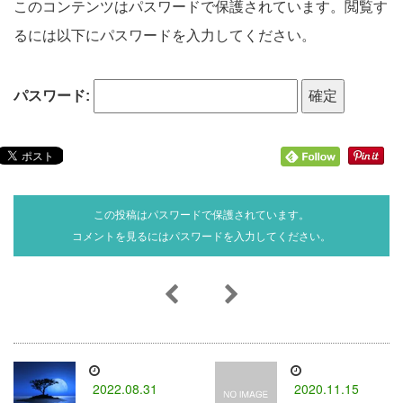
このコンテンツはパスワードで保護されています。閲覧す
るには以下にパスワードを入力してください。
パスワード:
この投稿はパスワードで保護されています。
コメントを見るにはパスワードを入力してください。
2022.08.31
2020.11.15