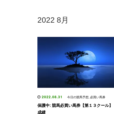
2022 8月
2022.08.31
今日の競馬予想
,
必買い馬券
保護中: 競馬必買い馬券【第１３クール】
成績