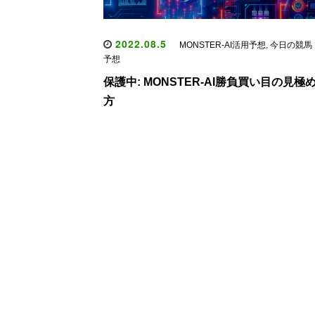
2022.08.5
MONSTER-AI活用予想
,
今日の競馬
予想
保護中: MONSTER-AI勝負買い目の見極
方