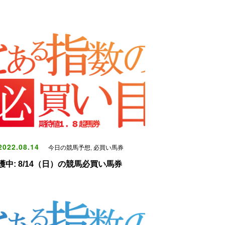
022.08.14
今日の競馬予想
,
必買い馬券
護中: 8/14（日）の競馬必買い馬券