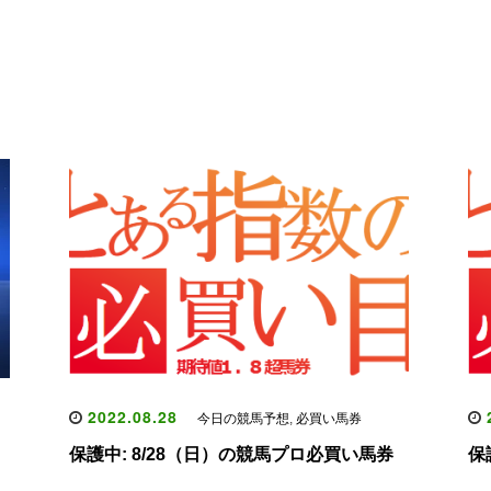
2022.08.28
2
今日の競馬予想
,
必買い馬券
保護中: 8/28（日）の競馬プロ必買い馬券
保