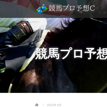
競馬プロ予
Home
2022年 8月