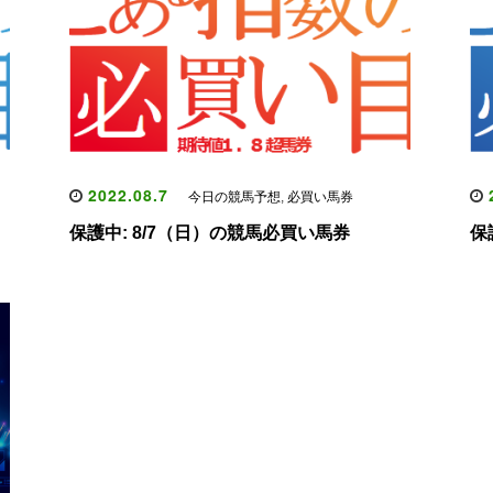
2022.08.7
2
今日の競馬予想
,
必買い馬券
保護中: 8/7（日）の競馬必買い馬券
保