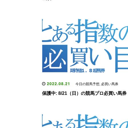
2022.08.21
今日の競馬予想
,
必買い馬券
保護中: 8/21（日）の競馬プロ必買い馬券