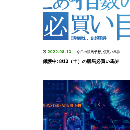
2022.08.13
今日の競馬予想
,
必買い馬券
保護中: 8/13（土）の競馬必買い馬券