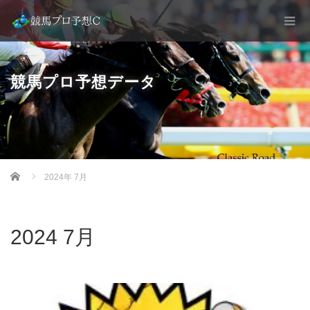
競馬プロ予想データ
Home
2024年 7月
2024 7月