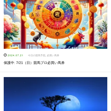
2024.07.21
今日の競馬予想
,
必買い馬券
保護中: 7/21（日）競馬プロ必買い馬券