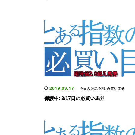
2019.03.17
今日の競馬予想
,
必買い馬券
保護中: 3/17日の必買い馬券