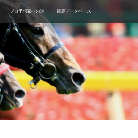
プロ予想家への道
競馬データベース