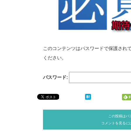
このコンテンツはパスワードで保護され
ください。
パスワード:
この投稿はパ
コメントを見るに