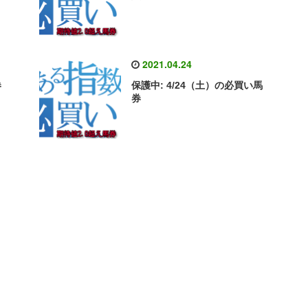
2021.04.24
券
保護中: 4/24（土）の必買い馬
券