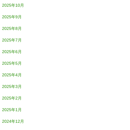
2025年10月
2025年9月
2025年8月
2025年7月
2025年6月
2025年5月
2025年4月
2025年3月
2025年2月
2025年1月
2024年12月