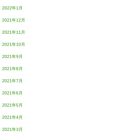
2022年1月
2021年12月
2021年11月
2021年10月
2021年9月
2021年8月
2021年7月
2021年6月
2021年5月
2021年4月
2021年3月