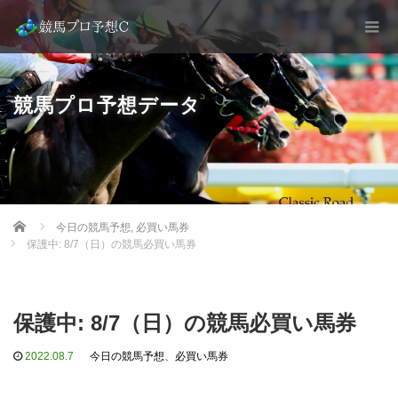
競馬プロ予想データ
Home
今日の競馬予想
,
必買い馬券
保護中: 8/7（日）の競馬必買い馬券
保護中: 8/7（日）の競馬必買い馬券
2022.08.7
今日の競馬予想
、
必買い馬券