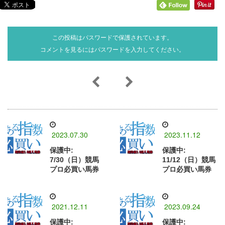
この投稿はパスワードで保護されています。
コメントを見るにはパスワードを入力してください。
2023.07.30
2023.11.12
保護中:
保護中:
7/30（日）競馬
11/12（日）競馬
プロ必買い馬券
プロ必買い馬券
2021.12.11
2023.09.24
保護中:
保護中: