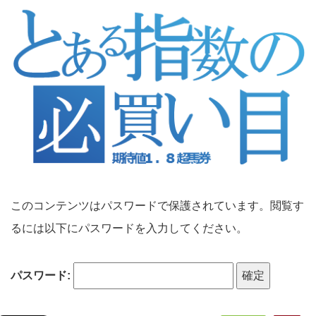
このコンテンツはパスワードで保護されています。閲覧す
るには以下にパスワードを入力してください。
パスワード: