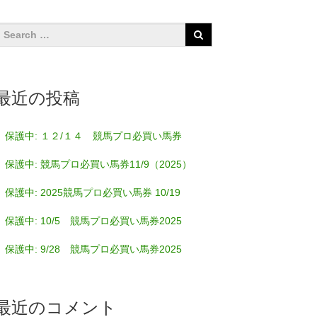
最近の投稿
保護中: １２/１４ 競馬プロ必買い馬券
保護中: 競馬プロ必買い馬券11/9（2025）
保護中: 2025競馬プロ必買い馬券 10/19
保護中: 10/5 競馬プロ必買い馬券2025
保護中: 9/28 競馬プロ必買い馬券2025
最近のコメント