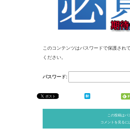
このコンテンツはパスワードで保護され
ください。
パスワード:
この投稿はパ
コメントを見るに