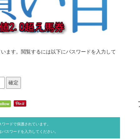
ています。閲覧するには以下にパスワードを入力して
スワードで保護されています。
はパスワードを入力してください。