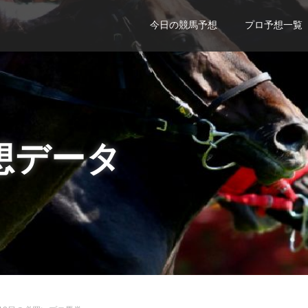
今日の競馬予想
プロ予想一覧
想データ