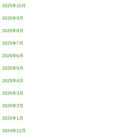
2025年10月
2025年9月
2025年8月
2025年7月
2025年6月
2025年5月
2025年4月
2025年3月
2025年2月
2025年1月
2024年12月