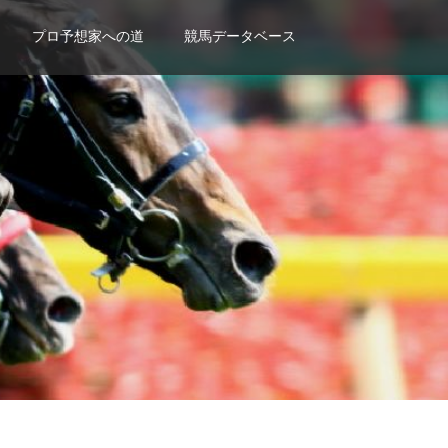
プロ予想家への道
競馬データベース