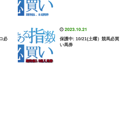
2023.10.21
プロ必
保護中: 10/21(土曜）競馬必買
い馬券