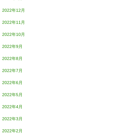
2022年12月
2022年11月
2022年10月
2022年9月
2022年8月
2022年7月
2022年6月
2022年5月
2022年4月
2022年3月
2022年2月