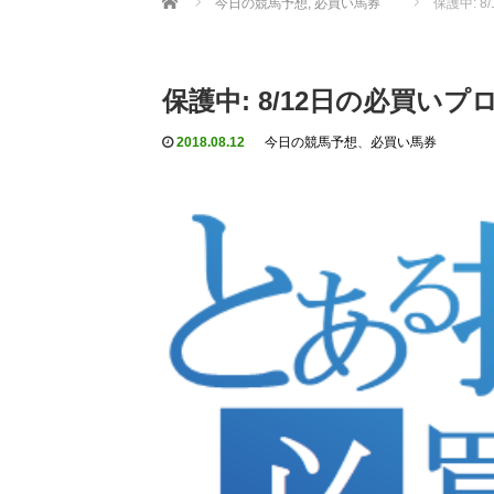
今日の競馬予想
,
必買い馬券
保護中: 
保護中: 8/12日の必買いプ
2018.08.12
今日の競馬予想
、
必買い馬券