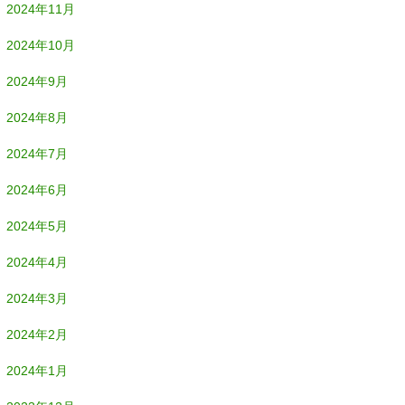
2024年11月
2024年10月
2024年9月
2024年8月
2024年7月
2024年6月
2024年5月
2024年4月
2024年3月
2024年2月
2024年1月