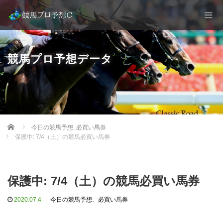
競馬プロ予想データ
Home
今日の競馬予想
,
必買い馬券
保護中: 7/4（土）の競馬必買い馬券
保護中: 7/4（土）の競馬必買い馬券
2020.07.4
今日の競馬予想
、
必買い馬券