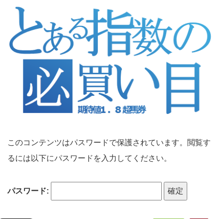
このコンテンツはパスワードで保護されています。閲覧す
るには以下にパスワードを入力してください。
パスワード: