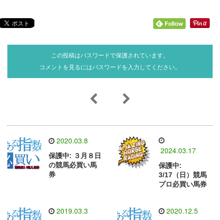
この投稿はパスワードで保護されています。
コメントを見るにはパスワードを入力してください。
2020.03.8
2024.03.17
保護中: ３月８日
の競馬必買い馬
保護中:
券
3/17（日）競馬
プロ必買い馬券
2019.03.3
2020.12.5