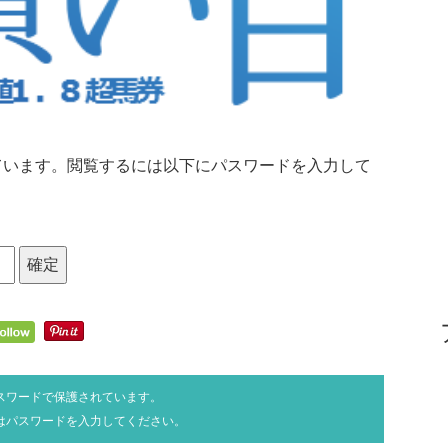
ています。閲覧するには以下にパスワードを入力して
スワードで保護されています。
はパスワードを入力してください。