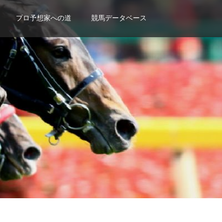
プロ予想家への道
競馬データベース