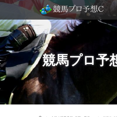
競馬プロ予
Home