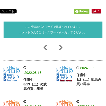
この投稿はパスワードで保護されています。
コメントを見るにはパスワードを入力してください。
2024.03.2
2022.08.13
保護中:
3/2（土）競馬必
保護中:
買い馬券
8/13（土）の競
馬必買い馬券