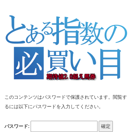
このコンテンツはパスワードで保護されています。閲覧す
るには以下にパスワードを入力してください。
パスワード: