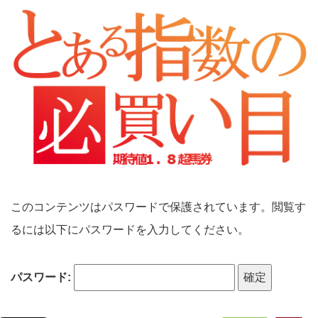
このコンテンツはパスワードで保護されています。閲覧す
るには以下にパスワードを入力してください。
パスワード: