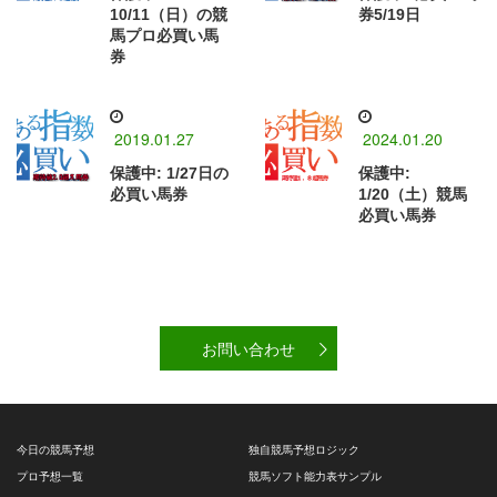
10/11（日）の競
券5/19日
馬プロ必買い馬
券
2019.01.27
2024.01.20
保護中: 1/27日の
保護中:
必買い馬券
1/20（土）競馬
必買い馬券
お問い合わせ
今日の競馬予想
独自競馬予想ロジック
プロ予想一覧
競馬ソフト能力表サンプル