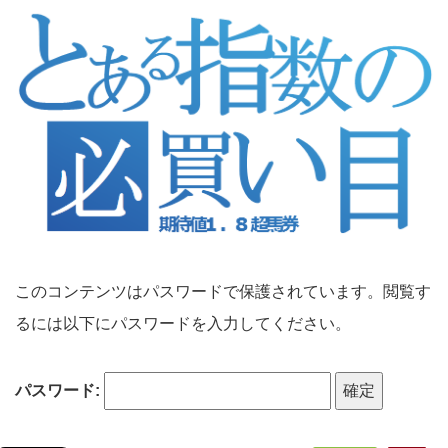
このコンテンツはパスワードで保護されています。閲覧す
るには以下にパスワードを入力してください。
パスワード: