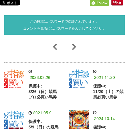
この投稿はパスワードで保護されています。
コメントを見るにはパスワードを入力してください。
2023.03.26
2021.11.20
保護中:
保護中:
3/26（日）競馬
11/20（土）の競
プロ必買い馬券
馬必買い馬券
2021.05.9
2024.10.14
保護中:
5/9（日）の競馬
保護中: