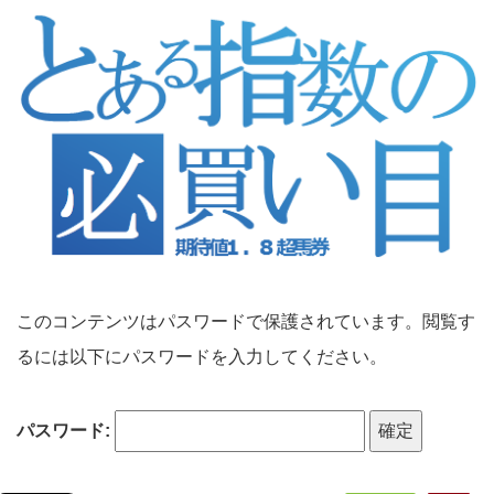
このコンテンツはパスワードで保護されています。閲覧す
るには以下にパスワードを入力してください。
パスワード: