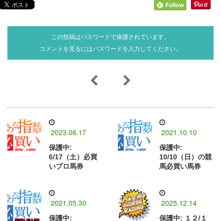
この投稿はパスワードで保護されています。
コメントを見るにはパスワードを入力してください。
2023.06.17
2021.10.10
保護中:
保護中:
6/17（土）必買
10/10（日）の競
いプロ馬券
馬必買い馬券
2021.05.30
2025.12.14
保護中:
保護中: １２/１