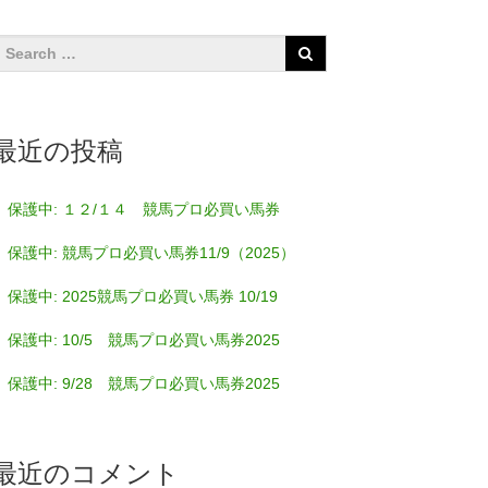
最近の投稿
保護中: １２/１４ 競馬プロ必買い馬券
保護中: 競馬プロ必買い馬券11/9（2025）
保護中: 2025競馬プロ必買い馬券 10/19
保護中: 10/5 競馬プロ必買い馬券2025
保護中: 9/28 競馬プロ必買い馬券2025
最近のコメント