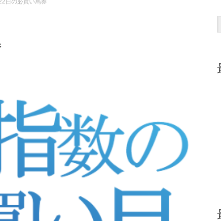
2/22日の必買い馬券
券