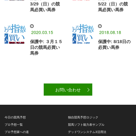
3/29（日）の競
5/22（日）の競
馬必買い馬券
馬必買い馬券
2020.03.15
2018.08.18
保護中: ３月１５
保護中: 8/18日の
日の競馬必買い
必買い馬券
馬券
お問い合わせ
今日の競馬予想
独自競馬予想ロジック
プロ予想一覧
競馬ソフト能力表サンプル
プロ予想家への道
デッドワンシステム3活用法