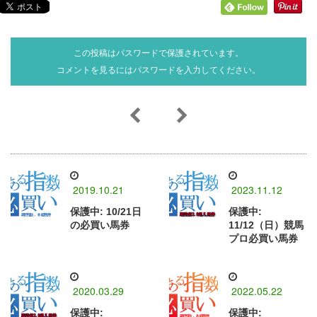
この投稿はパスワードで保護されています。
コメントを見るにはパスワードを入力してください。
2019.10.21
2023.11.12
保護中: 10/21日
保護中:
の必買い馬券
11/12（日）競馬
プロ必買い馬券
2020.03.29
2022.05.22
保護中:
保護中: