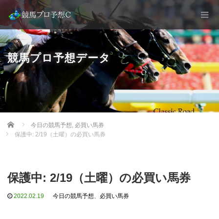
競馬プロ予想データ
Home
今日の競馬予想
,
必買い馬券
保護中: 2/19（土曜）の必買い馬券
保護中: 2/19（土曜）の必買い馬券
2022.02.19
今日の競馬予想
、
必買い馬券