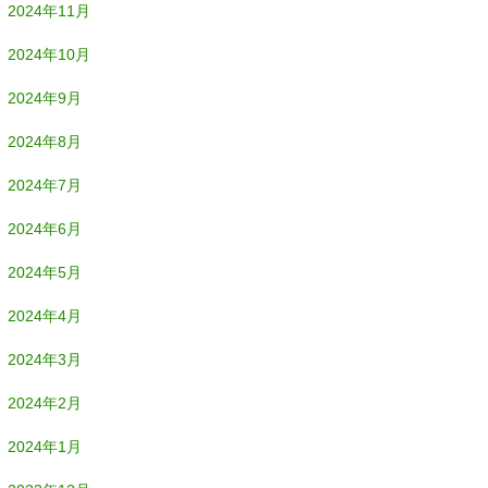
2024年11月
2024年10月
2024年9月
2024年8月
2024年7月
2024年6月
2024年5月
2024年4月
2024年3月
2024年2月
2024年1月