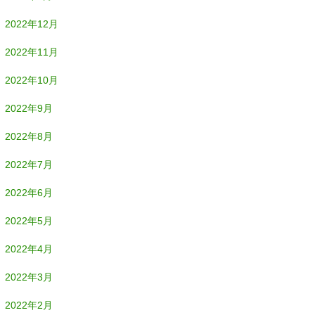
2022年12月
2022年11月
2022年10月
2022年9月
2022年8月
2022年7月
2022年6月
2022年5月
2022年4月
2022年3月
2022年2月