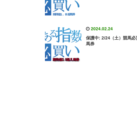
2024.02.24
保護中: 2/24（土）競馬
馬券