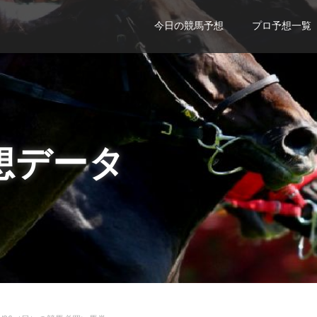
今日の競馬予想
プロ予想一覧
想データ