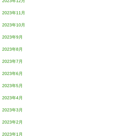
2023年12月
2023年11月
2023年10月
2023年9月
2023年8月
2023年7月
2023年6月
2023年5月
2023年4月
2023年3月
2023年2月
2023年1月