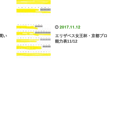
2017.11.12
必買い
エリザベス女王杯・京都プロ
能力表11/12