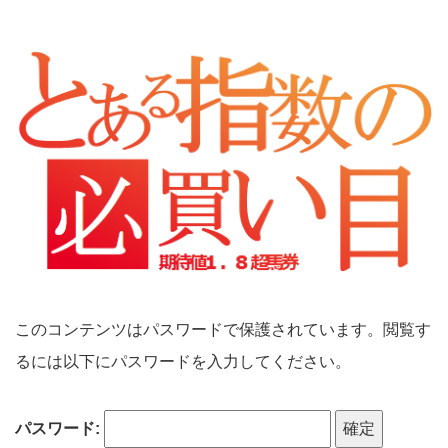
このコンテンツはパスワードで保護されています。閲覧す
るには以下にパスワードを入力してください。
パスワード: