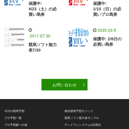
保護中:
保護中:
4/23（土）の必
1/10（日）の必
買い馬券
買いプロ馬券
2020.02.8
2017.07.30
保護中: 2/8日の
必買い馬券
競馬ソフト能力
表7/30
お問い合わせ
今日の競馬予想
独自競馬予想ロジック
プロ予想一覧
競馬ソフト能力表サンプル
プロ予想家への道
デッドワンシステム3活用法