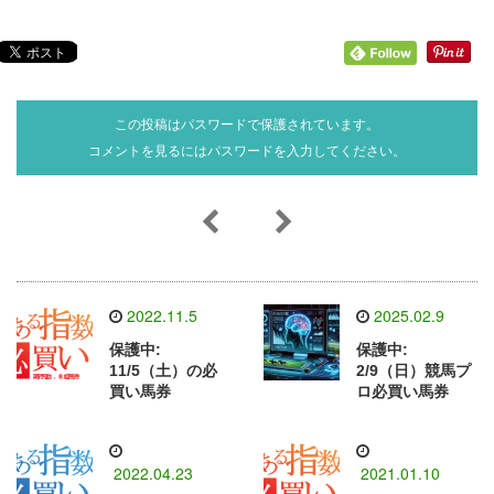
この投稿はパスワードで保護されています。
コメントを見るにはパスワードを入力してください。
2022.11.5
2025.02.9
保護中:
保護中:
11/5（土）の必
2/9（日）競馬プ
買い馬券
ロ必買い馬券
2022.04.23
2021.01.10