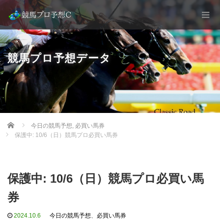
競馬プロ予想データ
Home
今日の競馬予想
,
必買い馬券
保護中: 10/6（日）競馬プロ必買い馬券
保護中: 10/6（日）競馬プロ必買い馬
券
2024.10.6
今日の競馬予想
、
必買い馬券