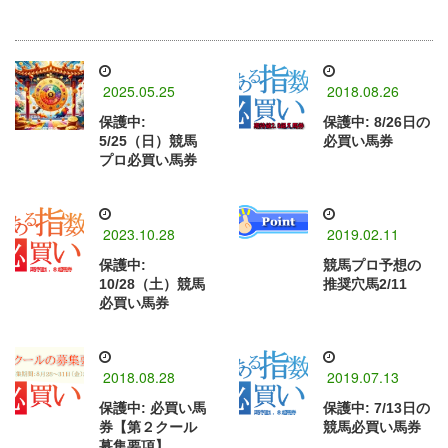
2025.05.25
2018.08.26
保護中:
保護中: 8/26日の
5/25（日）競馬
必買い馬券
プロ必買い馬券
2023.10.28
2019.02.11
保護中:
競馬プロ予想の
10/28（土）競馬
推奨穴馬2/11
必買い馬券
2018.08.28
2019.07.13
保護中: 必買い馬
保護中: 7/13日の
券【第２クール
競馬必買い馬券
募集要項】