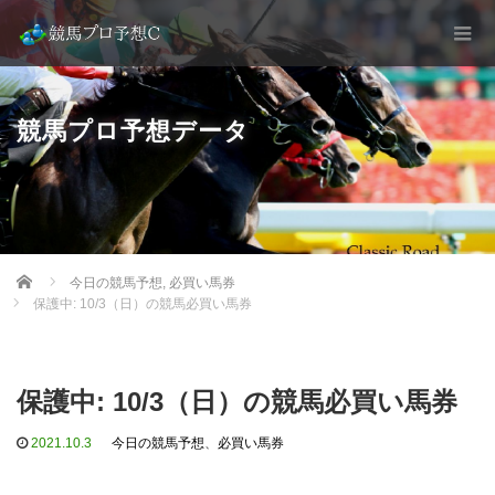
競馬プロ予想データ
Home
今日の競馬予想
,
必買い馬券
保護中: 10/3（日）の競馬必買い馬券
保護中: 10/3（日）の競馬必買い馬券
2021.10.3
今日の競馬予想
、
必買い馬券