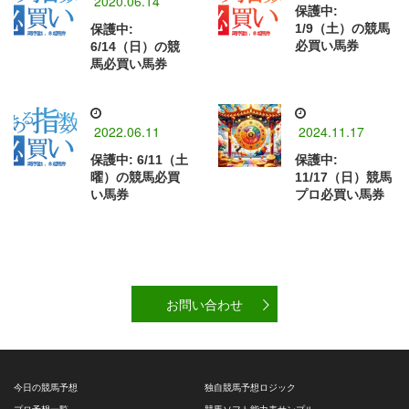
2020.06.14
保護中:
1/9（土）の競馬
保護中:
必買い馬券
6/14（日）の競
馬必買い馬券
2022.06.11
2024.11.17
保護中: 6/11（土
保護中:
曜）の競馬必買
11/17（日）競馬
い馬券
プロ必買い馬券
お問い合わせ
今日の競馬予想
独自競馬予想ロジック