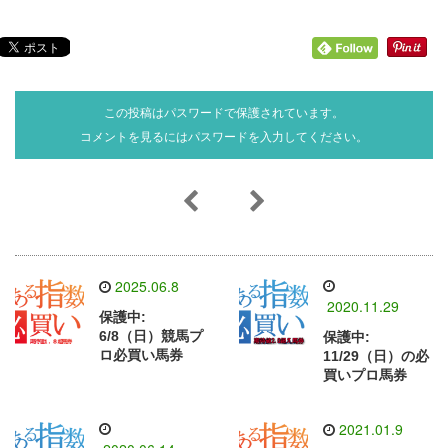
この投稿はパスワードで保護されています。
コメントを見るにはパスワードを入力してください。
2025.06.8
2020.11.29
保護中:
6/8（日）競馬プ
保護中:
ロ必買い馬券
11/29（日）の必
買いプロ馬券
2021.01.9