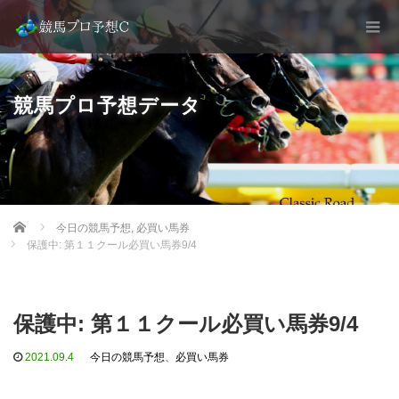
競馬プロ予想データ
Home
今日の競馬予想
,
必買い馬券
保護中: 第１１クール必買い馬券9/4
保護中: 第１１クール必買い馬券9/4
2021.09.4
今日の競馬予想
、
必買い馬券