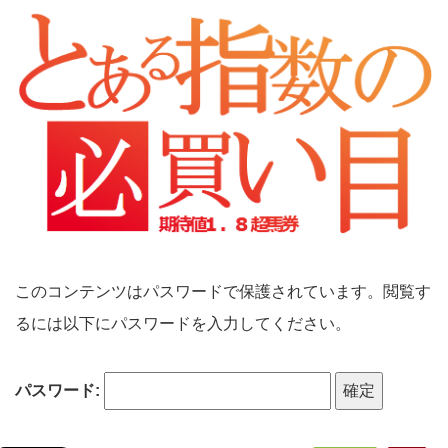
このコンテンツはパスワードで保護されています。閲覧す
るには以下にパスワードを入力してください。
パスワード: