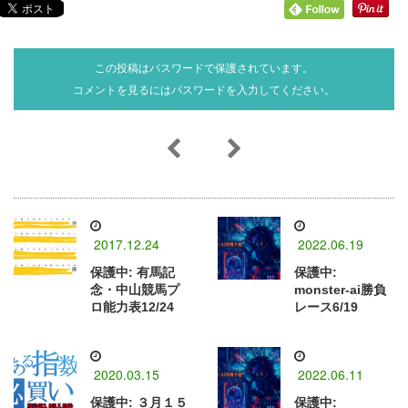
この投稿はパスワードで保護されています。
コメントを見るにはパスワードを入力してください。
2017.12.24
2022.06.19
保護中: 有馬記
保護中:
念・中山競馬プ
monster-ai勝負
ロ能力表12/24
レース6/19
2020.03.15
2022.06.11
保護中: ３月１５
保護中: