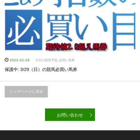
2020.03.29
今日の競馬予想
,
必買い馬券
保護中: 3/29（日）の競馬必買い馬券
トップページに戻る
お問い合わせ