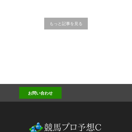
もっと記事を見る
お問い合わせ