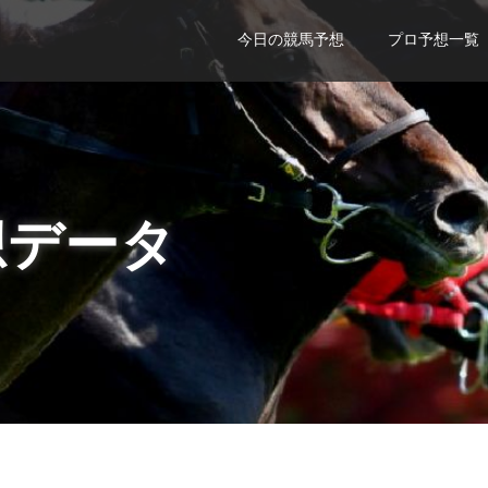
今日の競馬予想
プロ予想一覧
想データ