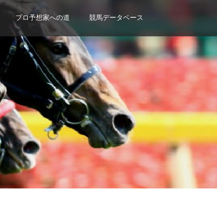
プロ予想家への道
競馬データベース