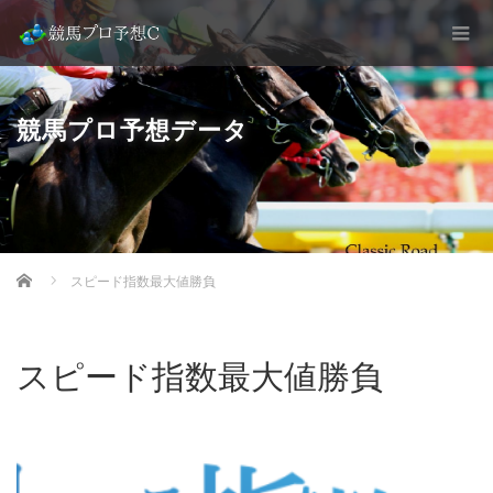
競馬プロ予想データ
Home
スピード指数最大値勝負
スピード指数最大値勝負