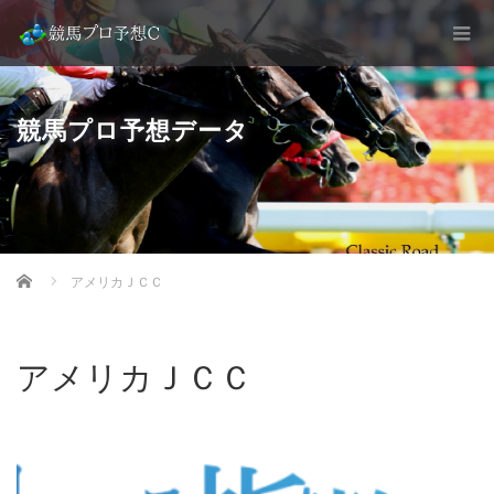
競馬プロ予想データ
Home
アメリカＪＣＣ
アメリカＪＣＣ