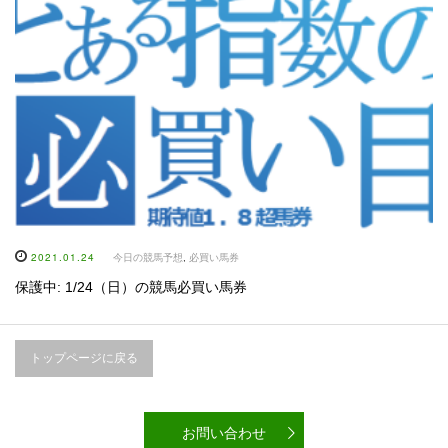
2021.01.24
今日の競馬予想
,
必買い馬券
保護中: 1/24（日）の競馬必買い馬券
トップページに戻る
お問い合わせ